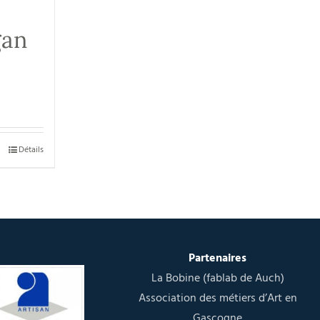
gan
Détails
Partenaires
La Bobine (fablab de Auch)
Association des métiers d’Art en
Gascogne