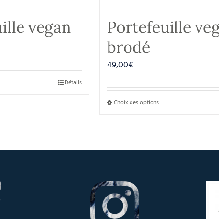
ille vegan
Portefeuille ve
brodé
49,00
€
Détails
Choix des options