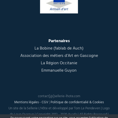
Partenaires
La Bobine (fablab de Auch)
Association des métiers d’Art en Gascogne
La Région Occitanie
Emmanuelle Guyon
contact[@]sellerie-lhote.com
Mentions légales - CGV
|
Politique de confidentialié & Cookies
Un site de la Sellerie L'Hôte et développé par Tom Le Pendeven | Logo
de Loup Oyarzun | Copyright 2012 - 2020 Avada | All Rights Reserved |
En poursuivant votre navigation sur ce site, vous acceptez
l'utilisation de