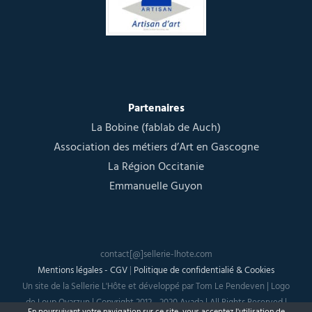
Partenaires
La Bobine (fablab de Auch)
Association des métiers d’Art en Gascogne
La Région Occitanie
Emmanuelle Guyon
contact[@]sellerie-lhote.com
Mentions légales - CGV
|
Politique de confidentialié & Cookies
Un site de la Sellerie L'Hôte et développé par Tom Le Pendeven | Logo
de Loup Oyarzun | Copyright 2012 - 2020 Avada | All Rights Reserved |
En poursuivant votre navigation sur ce site, vous acceptez
l'utilisation de