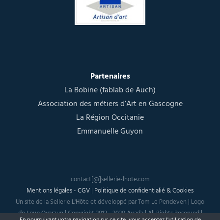
Partenaires
La Bobine (fablab de Auch)
Association des métiers d’Art en Gascogne
La Région Occitanie
Emmanuelle Guyon
contact[@]sellerie-lhote.com
Mentions légales - CGV
|
Politique de confidentialié & Cookies
Un site de la Sellerie L'Hôte et développé par Tom Le Pendeven | Logo
de Loup Oyarzun | Copyright 2012 - 2020 Avada | All Rights Reserved |
En poursuivant votre navigation sur ce site, vous acceptez
l'utilisation de